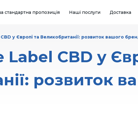
а стандартна пропозиція
Наші послуги
Доставка
l CBD у Європі та Великобританії: розвиток вашого бре
e Label CBD у Єв
нії: розвиток в