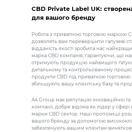
CBD Private Label UK: створен
для вашого бренду
Робота з
приватною торговою маркою 
дозволять вам перевершити галузеві с
відданість якості зробила нас найкра
марка CBD компанія
, гарантуючи, що н
отримують продукцію найвищого ґатун
детальному та контрольованому проце
продукти CBD під приватною торговою
збільшують вашу клієнтську базу та прод
A4 Group має репутацію інноваційної та
компанії, добре відома як лідер у
сфері 
марки CBD
сектор. Наші пропозиції ро
вашого бренду за допомогою висококла
забезпечують вашим клієнтам винятков