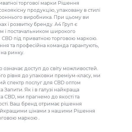
ватної торгової марки
Рішення
окоякісну продукцію, упаковану в стилі
ороннього виробника. При цьому ви
х і розвитку бренду. А4 Груп є
м і постачальником широкого
 CBD під приватною торговою маркою
.
ння та професійна команда гарантують,
на ринку.
p означає доступ до світу можливостей.
о рівня до упаковки преміум-класу, ми
й спектр послуг для
CBD оптом
ка
Запити. Як і в галузі
найкраща
ка CBD
, ми прагнемо до якості та
ості. Ваш бренд отримає рішення
найкращими цінами з нашими
Рішення
орговою маркою
.