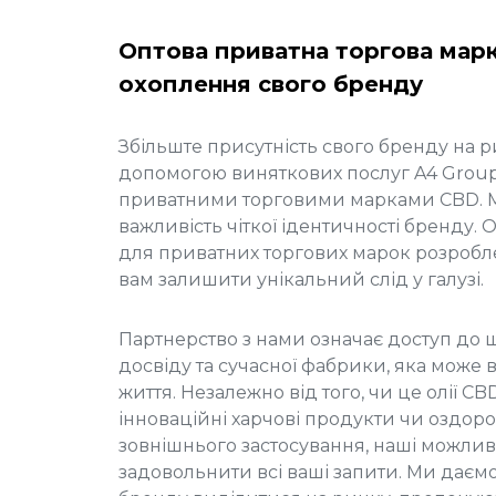
Оптова приватна торгова марк
охоплення свого бренду
Збільште присутність свого бренду на 
допомогою виняткових послуг A4 Group з
приватними торговими марками CBD. 
важливість чіткої ідентичності бренду.
для приватних торгових марок розробл
вам залишити унікальний слід у галузі.
Партнерство з нами означає доступ до 
досвіду та сучасної фабрики, яка може 
життя. Незалежно від того, чи це олії CB
інноваційні харчові продукти чи оздоро
зовнішнього застосування, наші можлив
задовольнити всі ваші запити. Ми даєм