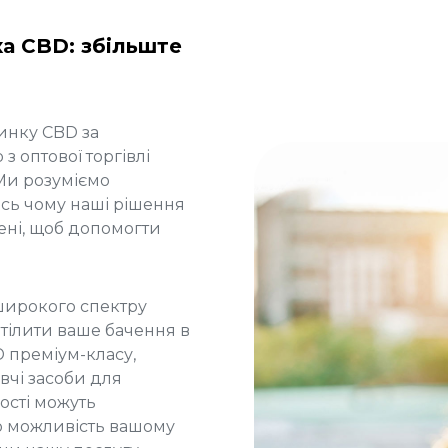
а CBD: збільште
ринку CBD за
 оптової торгівлі
Ми розуміємо
 Ось чому наші рішення
ені, щоб допомогти
широкого спектру
втілити ваше бачення в
D преміум-класу,
вчі засоби для
ості можуть
о можливість вашому