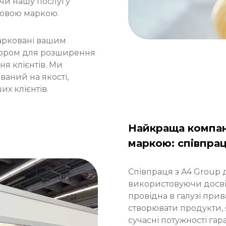
чи нашу послугу
рговою маркою.
марковані вашим
бором для розширення
ня клієнтів. Ми
аний на якості,
их клієнтів.
Найкраща компан
маркою: співпрац
Співпраця з A4 Group
використовуючи досві
провідна в галузі при
створювати продукти, я
сучасні потужності гар