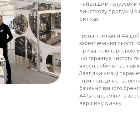
найвищим галузевим с
виняткову продукцію 
ринках.
Група компаній A4 до
забезпечення якості. 
приватною торговою м
що гарантує чистоту та
якості робить нас най
Завдяки низці параметр
гнучкість для створенн
бачення вашого бренду
A4 Group, змінить зро
вершину ринку.