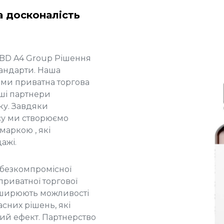
а досконалість
CBD
A4 Group
Рішення
тандарти. Наша
щими
приватна торгова
аші партнери
ку. Завдяки
су ми створюємо
 маркою
, які
ажі.
 безкомпромісної
приватної торгової
зширюють можливості
сних рішень, які
ий ефект. Партнерство