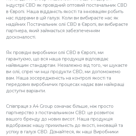
індустрії CBD як провідний оптовий постачальник CBD
в Європі. Наша відданість якості та інноваціям робить
нас лідерами в цій галузі. Коли ви вибираєте нас як
надійних
Постачальник олії CBD в Європі
, ви вибираєте
партнера, який займається забезпеченням
досконалості.
Як провідні виробники
олії CBD в Європі
, ми
гарантуємо, що вся наша продукція відповідає
найвищим стандартам. Незалежно від того, чи шукаєте
ви олії, спреї чи інші продукти CBD, ми допоможемо
вам. Наша зосередженість на контролі якості та
передових виробничих процесах надає вам найкращі
доступні варіанти.
Співпраця з A4 Group означає більше, ніж просто
партнерство з постачальником CBD: це розвиток
вашого бренду до нових висот. Наша продукція
відображає нашу прихильність до якості, інновацій та
успіху в галузі CBD. Дізнайтеся, як наші
Виробники