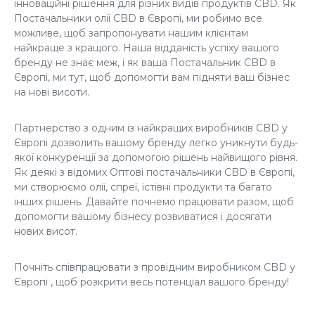
інноваційні рішення для різних видів продуктів CBD. Як
Постачальники олії CBD в Європі
, ми робимо все
можливе, щоб запропонувати нашим клієнтам
найкраще з кращого. Наша відданість успіху вашого
бренду не знає меж, і як ваша
Постачальник CBD в
Європі
, ми тут, щоб допомогти вам підняти ваш бізнес
на нові висоти.
Партнерство з одним із найкращих виробників
CBD у
Європі
дозволить вашому бренду легко уникнути будь-
якої конкуренції за допомогою рішень найвищого рівня.
Як деякі з відомих
Оптові постачальники CBD в Європі
,
ми створюємо олії, спреї, їстівні продукти та багато
інших рішень. Давайте почнемо працювати разом, щоб
допомогти вашому бізнесу розвиватися і досягати
нових висот.
Почніть співпрацювати з провідним
виробником CBD у
Європі
, щоб розкрити весь потенціал вашого бренду!