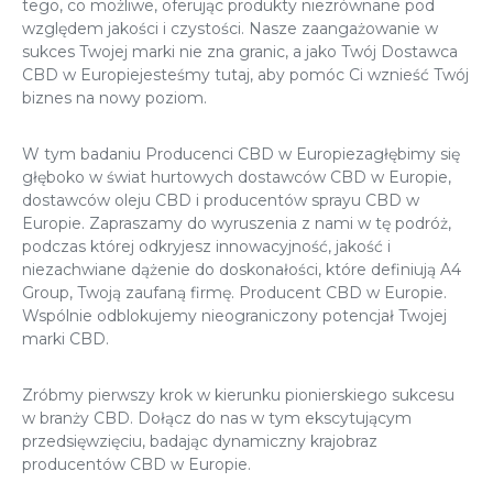
tego, co możliwe, oferując produkty niezrównane pod
względem jakości i czystości. Nasze zaangażowanie w
sukces Twojej marki nie zna granic, a jako Twój
Dostawca
CBD w Europie
jesteśmy tutaj, aby pomóc Ci wznieść Twój
biznes na nowy poziom.
W tym badaniu
Producenci CBD w Europie
zagłębimy się
głęboko w świat
hurtowych dostawców CBD w Europie
,
dostawców oleju CBD i producentów sprayu CBD w
Europie. Zapraszamy do wyruszenia z nami w tę podróż,
podczas której odkryjesz innowacyjność, jakość i
niezachwiane dążenie do doskonałości, które definiują A4
Group, Twoją zaufaną firmę.
Producent CBD w Europie
.
Wspólnie odblokujemy nieograniczony potencjał Twojej
marki CBD.
Zróbmy pierwszy krok w kierunku pionierskiego sukcesu
w branży CBD. Dołącz do nas w tym ekscytującym
przedsięwzięciu, badając dynamiczny krajobraz
producentów CBD w Europie.