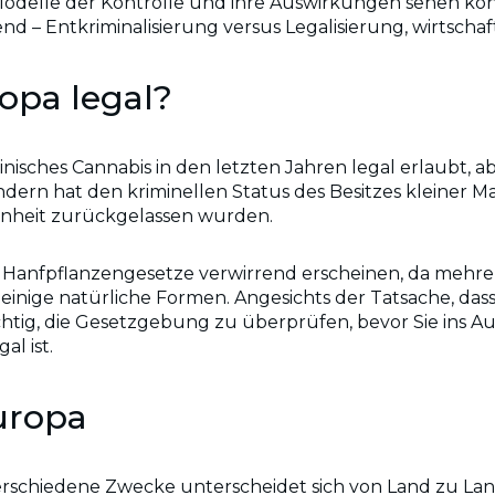
 Modelle der Kontrolle und ihre Auswirkungen sehen kö
d – Entkriminalisierung versus Legalisierung, wirtsch
opa legal?
nisches Cannabis in den letzten Jahren legal erlaubt, 
dern hat den kriminellen Status des Besitzes kleiner
genheit zurückgelassen wurden.
n Hanfpflanzengesetze verwirrend erscheinen, da mehr
einige natürliche Formen. Angesichts der Tatsache, dass
chtig, die Gesetzgebung zu überprüfen, bevor Sie ins A
l ist.
uropa
erschiedene Zwecke unterscheidet sich von Land zu Lan