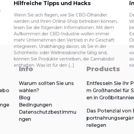
Hilfreiche Tipps und Hacks
i
D
Wenn Sie sich fragen, wie Sie CBD-Ölhändler
De
werden und Ihren Online-Shop betreiben können,
Ve
lesen Sie die folgenden Informationen. Mit dem
be
Aufkommen der CBD-Industrie wollen immer
E
mehr Unternehmen den Vertrieb in ihr Geschäft
Öl
integrieren. Unabhängig davon, ob Sie in der
ei
Schönheits- oder Wellnessbranche tätig sind,
wa
können Sie Produkte vertreiben, die Cannabidiol
so
enthalten. Was ist für den […]
ei
Info
Products
Warum sollten Sie uns
Entfesseln Sie Ihr 
gebo
wählen?
m Großhandel für 
Blog
en in Großbritannie
unge
Bedingungen
Das Potenzial von
Datenschutzbestimmu
portnahrungsergän
ngen
reilegen