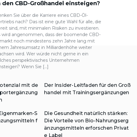
n den CBD-Großhandel einsteigen?
nken Sie über die Karriere eines CBD-Öl-
rtriebs nach? Das ist eine gute Wahl für alle, die
reit sind, mit minimalen Risiken zu investieren.
s wird angenommen, dass der boomende CBD-
markt noch mindestens zehn Jahre lang mit
nem Jahresumsatz in Milliardenhöhe weiter
chsen wird. Wer würde nicht gerne in ein
lches perspektivisches Unternehmen
nsteigen? Wenn Sie […]
Potenzial mit de
Der Insider-Leitfaden für den Groß
Sportergänzung
handel mit Trainingsergänzungen
n
 Eigenmarken-S
Die Gesundheit natürlich stärken:
zungsmitteln f
Die Vorteile von Bio-Nahrungserg
änzungsmitteln erforschen Privat
e Label