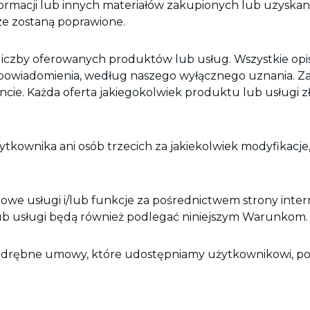
formacji lub innych materiałów zakupionych lub uzyska
ze zostaną poprawione.
 liczby oferowanych produktów lub usług. Wszystkie 
owiadomienia, według naszego wyłącznego uznania. Za
Każda oferta jakiegokolwiek produktu lub usługi złoż
kownika ani osób trzecich za jakiekolwiek modyfikacje,
owe usługi i/lub funkcje za pośrednictwem strony inte
/lub usługi będą również podlegać niniejszym Warunkom.
e odrębne umowy, które udostępniamy użytkownikowi, p