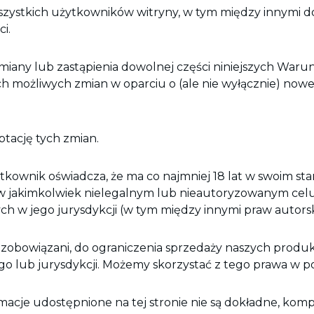
szystkich użytkowników witryny, w tym między innymi d
i.
zmiany lub zastąpienia dowolnej części niniejszych War
h możliwych zmian w oparciu o (ale nie wyłącznie) nowe 
ptację tych zmian.
tkownik oświadcza, że ma co najmniej 18 lat w swoim sta
 jakimkolwiek nielegalnym lub nieautoryzowanym celu, a
h w jego jurysdykcji (w tym między innymi praw autorsk
y zobowiązani, do ograniczenia sprzedaży naszych prod
go lub jurysdykcji. Możemy skorzystać z tego prawa w 
ormacje udostępnione na tej stronie nie są dokładne, kom