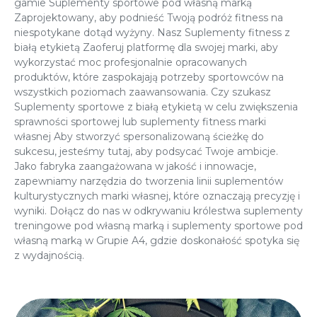
gamie
Suplementy sportowe pod własną marką
Zaprojektowany, aby podnieść Twoją podróż fitness na
niespotykane dotąd wyżyny. Nasz
Suplementy fitness z
białą etykietą
Zaoferuj platformę dla swojej marki, aby
wykorzystać moc profesjonalnie opracowanych
produktów, które zaspokajają potrzeby sportowców na
wszystkich poziomach zaawansowania. Czy szukasz
Suplementy sportowe z białą etykietą
w celu zwiększenia
sprawności sportowej lub
suplementy fitness marki
własnej
Aby stworzyć spersonalizowaną ścieżkę do
sukcesu, jesteśmy tutaj, aby podsycać Twoje ambicje.
Jako fabryka zaangażowana w jakość i innowacje,
zapewniamy narzędzia do tworzenia linii suplementów
kulturystycznych marki własnej, które oznaczają precyzję i
wyniki. Dołącz do nas w odkrywaniu królestwa
suplementy
treningowe
pod własną marką
i
suplementy sportowe pod
własną marką
w Grupie A4, gdzie doskonałość spotyka się
z wydajnością.