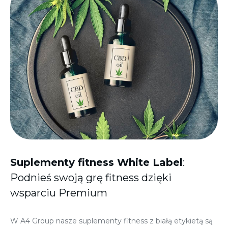
Suplementy fitness White Label
:
Podnieś swoją grę fitness dzięki
wsparciu Premium
W A4 Group nasze suplementy fitness z białą etykietą są