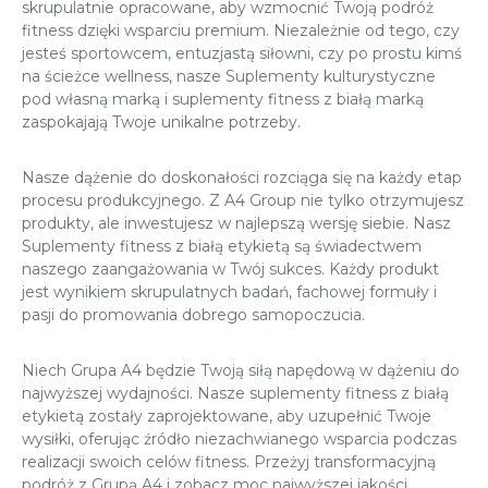
skrupulatnie opracowane, aby wzmocnić Twoją podróż
fitness dzięki wsparciu premium. Niezależnie od tego, czy
jesteś sportowcem, entuzjastą siłowni, czy po prostu kimś
na ścieżce wellness, nasze
Suplementy kulturystyczne
pod własną marką
i suplementy fitness z białą marką
zaspokajają Twoje unikalne potrzeby.
Nasze dążenie do doskonałości rozciąga się na każdy etap
procesu produkcyjnego. Z A4 Group nie tylko otrzymujesz
produkty, ale inwestujesz w najlepszą wersję siebie. Nasz
Suplementy fitness z białą etykietą
są świadectwem
naszego zaangażowania w Twój sukces. Każdy produkt
jest wynikiem skrupulatnych badań, fachowej formuły i
pasji do promowania dobrego samopoczucia.
Niech Grupa A4 będzie Twoją siłą napędową w dążeniu do
najwyższej wydajności. Nasze suplementy fitness z białą
etykietą zostały zaprojektowane, aby uzupełnić Twoje
wysiłki, oferując źródło niezachwianego wsparcia podczas
realizacji swoich celów fitness. Przeżyj transformacyjną
podróż z Grupą A4 i zobacz moc najwyższej jakości