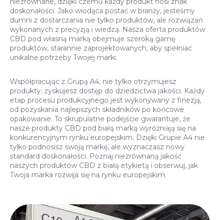
niezrównane, dzięki czemu każdy produkt nosi znak
doskonałości. Jako wiodąca postać w branży, jesteśmy
dumni z dostarczania nie tylko produktów, ale rozwiązań
wykonanych z precyzją i wiedzą. Nasza oferta produktów
CBD pod własną marką obejmuje szeroką gamę
produktów, starannie zaprojektowanych, aby spełniać
unikalne potrzeby Twojej marki.
Współpracując z Grupą A4, nie tylko otrzymujesz
produkty; zyskujesz dostęp do dziedzictwa jakości. Każdy
etap procesu produkcyjnego jest wykonywany z finezją,
od pozyskania najlepszych składników po końcowe
opakowanie. To skrupulatne podejście gwarantuje, że
nasze produkty CBD pod białą marką wyróżniają się na
konkurencyjnym rynku europejskim. Dzięki Grupie A4 nie
tylko podnosisz swoją markę, ale wyznaczasz nowy
standard doskonałości. Poznaj niezrównaną jakość
naszych produktów CBD z białą etykietą i obserwuj, jak
Twoja marka rozwija się na rynku europejskim.