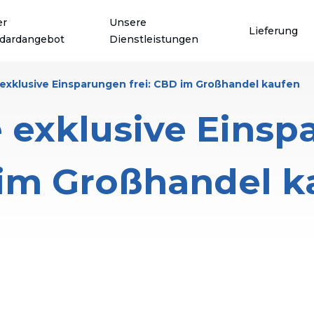
er
Unsere
Lieferung
dardangebot
Dienstleistungen
 exklusive Einsparungen frei: CBD im Großhandel kaufen
 exklusive Einsp
im Großhandel k