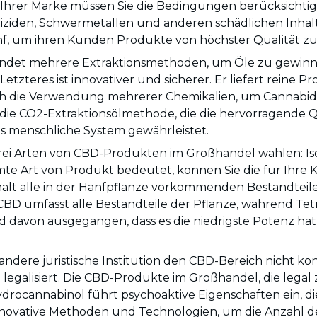
g Ihrer Marke müssen Sie die Bedingungen berücksichti
Pestiziden, Schwermetallen und anderen schädlichen Inhal
, um ihren Kunden Produkte von höchster Qualität zu 
endet mehrere Extraktionsmethoden, um Öle zu gewinnen
etzteres ist innovativer und sicherer. Er liefert reine P
och die Verwendung mehrerer Chemikalien, um Cannabidi
die CO2-Extraktionsölmethode, die die hervorragende 
s menschliche System gewährleistet.
drei Arten von CBD-Produkten im Großhandel wählen: Is
mte Art von Produkt bedeutet, können Sie die für Ihr
lt alle in der Hanfpflanze vorkommenden Bestandteile,
CBD umfasst alle Bestandteile der Pflanze, während Tet
wird davon ausgegangen, dass es die niedrigste Potenz 
dere juristische Institution den CBD-Bereich nicht kontr
egalisiert. Die CBD-Produkte im Großhandel, die legal
ydrocannabinol führt psychoaktive Eigenschaften ein, d
nnovative Methoden und Technologien, um die Anzahl d