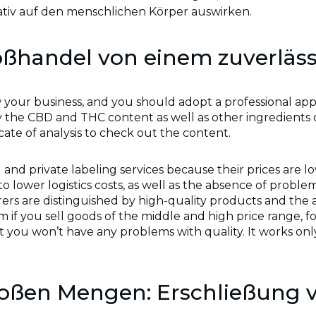
egativ auf den menschlichen Körper auswirken.
ßhandel von einem zuverläss
 your business, and you should adopt a professional app
fy the CBD and THC content as well as other ingredients 
ate of analysis to check out the content.
g and private labeling services because their prices are 
o lower logistics costs, as well as the absence of prob
 are distinguished by high-quality products and the abi
m if you sell goods of the middle and high price range, 
 you won’t have any problems with quality. It works only
oßen Mengen: Erschließung 