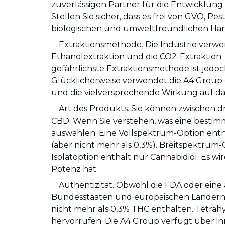
zuverlässigen Partner für die Entwicklun
Stellen Sie sicher, dass es frei von GVO, 
biologischen und umweltfreundlichen Hanf
Extraktionsmethode. Die Industrie verw
Ethanolextraktion und die CO2-Extraktion. L
gefährlichste Extraktionsmethode ist jed
Glücklicherweise verwendet die A4 Group 
und die vielversprechende Wirkung auf da
Art des Produkts. Sie können zwischen 
CBD. Wenn Sie verstehen, was eine bestim
auswählen. Eine Vollspektrum-Option enthä
(aber nicht mehr als 0,3%). Breitspektrum-
Isolatoption enthält nur Cannabidiol. Es 
Potenz hat.
Authentizität. Obwohl die FDA oder eine an
Bundesstaaten und europäischen Ländern l
nicht mehr als 0,3% THC enthalten. Tetrah
hervorrufen. Die A4 Group verfügt über i