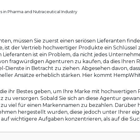
s in Pharma and Nutraceutical Industry
n, müssen Sie zuerst einen seriösen Lieferanten find
ne, ist der Vertrieb hochwertiger Produkte ein Schlüsse
ieferanten ist ein Problem, da nicht jedes Unternehme
 von fragwürdigen Agenturen zu kaufen, da dies Ihren 
abel-Dienste in Betracht zu ziehen. Abgesehen davon, d
sioneller Ansätze erheblich stärken. Hier kommt HempWhi
, die ihr Bestes geben, um Ihre Marke mit hochwertige
 zu versorgen. Sobald Sie sich an diese Agentur gewan
zu viel für einen Markennamen zu bezahlen. Darüber 
ehmen hergestellt wurden, diese jedoch unter Ihrer e
h auf wichtigere Aufgaben konzentrieren, als auf die S