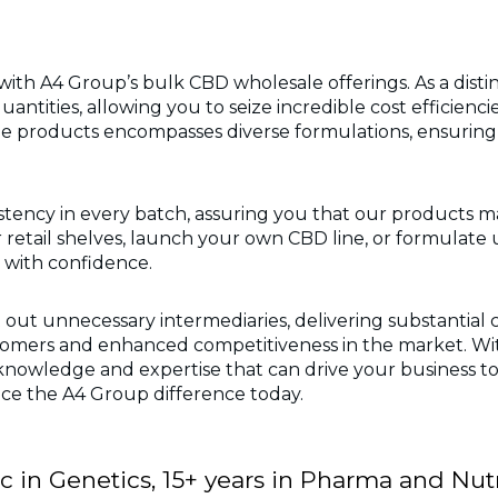
 with A4 Group’s bulk CBD wholesale offerings. As a di
tities, allowing you to seize incredible cost efficiencie
 products encompasses diverse formulations, ensuring 
istency in every batch, assuring you that our products m
 retail shelves, launch your own CBD line, or formulat
with confidence.
 out unnecessary intermediaries, delivering substantial cos
tomers and enhanced competitiveness in the market. Wit
knowledge and expertise that can drive your business t
e the A4 Group difference today.
in Genetics, 15+ years in Pharma and Nutr