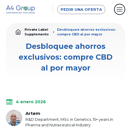
PEDIR UNA OFERTA
Private Label
Desbloquee ahorros exclusivos:
Supplements
compre CBD al por mayor
Desbloquee ahorros
exclusivos: compre CBD
al por mayor
4 enero 2026
Artem
R&D Department, MSc in Genetics, 15+ years in
Pharma and Nutraceutical Industry