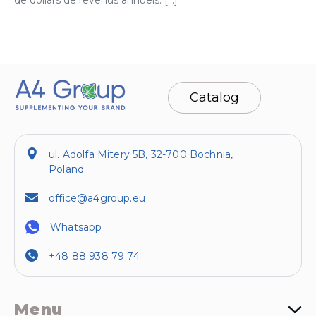
de dollars de revenus annuels. […]
Catalog
ul. Adolfa Mitery 5B, 32-700 Bochnia,
Poland
office@a4group.eu
Whatsapp
+48 88 938 79 74
Menu