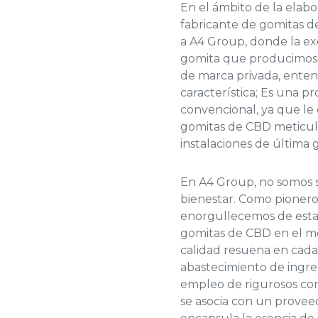
En el ámbito de la elabo
fabricante de
gomitas d
a A4 Group, donde la ex
gomita que producimos
de marca privada
, ente
característica; Es una p
convencional, ya que le
gomitas de CBD meticul
instalaciones de última 
En A4 Group, no somos s
bienestar. Como pioneros
enorgullecemos de esta
gomitas de CBD
en el m
calidad resuena en cada
abastecimiento de ingre
empleo de rigurosos con
se asocia con un proveed