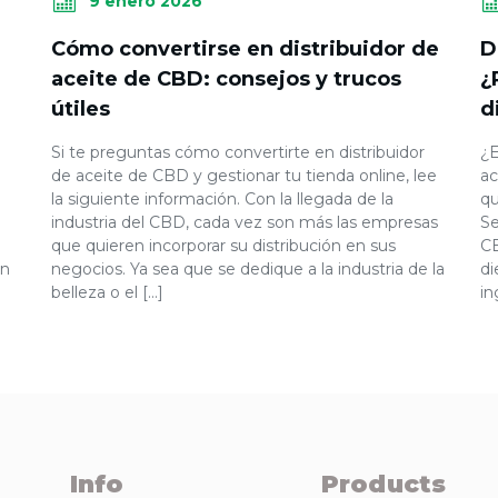
9 enero 2026
r
Cómo convertirse en distribuidor de
D
aceite de CBD: consejos y trucos
¿
útiles
d
Si te preguntas cómo convertirte en distribuidor
¿E
de aceite de CBD y gestionar tu tienda online, lee
ac
la siguiente información. Con la llegada de la
qu
l
industria del CBD, cada vez son más las empresas
Se
que quieren incorporar su distribución en sus
CB
en
negocios. Ya sea que se dedique a la industria de la
di
belleza o el […]
in
Info
Products