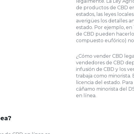
legalmente. La Ley Agríc
de productos de CBD en
estados, las leyes locale
averigües los detalles a
estado. Por ejemplo, en
de CBD pueden hacerlo 
compuesto eufórico) no 
¿Cómo vender CBD legalm
vendedores de CBD dep
infusión de CBD y los v
trabaja como minorista. 
licencia del estado. Para
cáñamo minorista del DS
en línea.
nea?