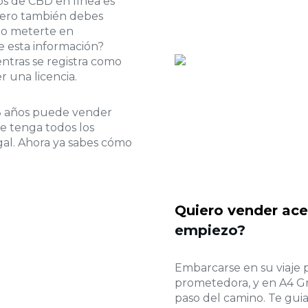
s de CBD en línea es
 Pero también debes
no meterte en
e esta información?
ntras se registra como
 una licencia.
18 años puede vender
e tenga todos los
al. Ahora ya sabes cómo
Quiero vender ace
empiezo?
Embarcarse en su viaje
prometedora, y en A4 Gr
paso del camino. Te guia