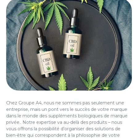
Chez Groupe A4, nous ne sommes pas seulement une
entreprise, mais un pont vers le succès de votre marque
dans le monde des
suppléments biologiques de marque
privée
.
. Notre expertise va au-delà des produits – nous
vous offrons la possibilité d’organiser des solutions de
bien-être qui correspondent à la philosophie de votre