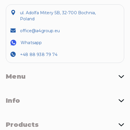
ul. Adolfa Mitery 5B, 32-700 Bochnia,
Poland
office@a4group.eu
Whatsapp
+48 88 938 79 74
Menu
Info
Products