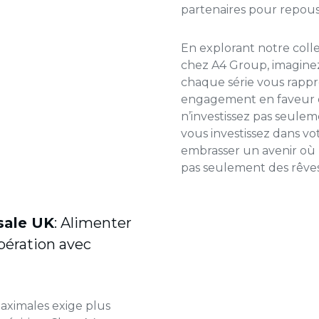
partenaires pour repouss
En explorant notre col
chez A4 Group, imaginez
chaque série vous rappro
engagement en faveur de
n’investissez pas seule
vous investissez dans vo
embrasser un avenir où l
pas seulement des rêves,
sale UK
: Alimenter
upération avec
aximales exige plus