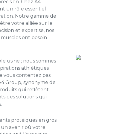
récision. Chez A4
t un rôle essentiel
ération. Notre gamme de
re votre alliée sur le
ision et expertise, nos
s muscles ont besoin
ple usine ; nous sommes
pirations athlétiques.
e vous contentez pas
d’A4 Group, synonyme de
roduits qui reflètent
nts des solutions qui
.
nts protéiques en gros
un avenir où votre