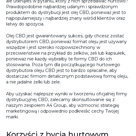
ale utknąłeś w pytaniu, który z nich sprzedawać hurtowo?
Prawdopodobnie najbardziej udanym i sprawdzonym
produktem do dystrybucji jest olej CBD, ponieważ jest to
najpopularniejszy i najbardziej znany wśród klientów oraz
łatwy do spożycia.
Olej CBD jest gwarantowany sukces, gdy chcesz zostać
dystrybutorem CBD, ponieważ format oleju jest używany
wszędzie i jest szeroko rozpowszechniony w
przeciwieństwie na przykład do żelków, żeli lub kapsułek,
ponieważ nie każdy wybrałby te formy CBD do ich
stosowania. Poza tym dla początkującego hurtowego
dystrybutora oleju CBD jest to bardzo opłacalne, aby
dostarczać firmom detalicznym podstawową formę oleju,
a nie jadalne żelki lub żele.
Aby uzyskać najlepsze wyniki w tworzeniu oficjalnej firmy
dystrybucyjnej CBD, zalecamy skonsultowanie się z
naszym zespołem A4 Group, aby wzmocnić strategię
marketingową i odpowiednio podkreślić cechy Twojej
marki.
Korzyści z bycia hurtowym