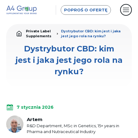
POPROŚ O OFERTĘ
Private Label
Dystrybutor CBD: kim jest i jaka
Supplements
jest jego rola na rynku?
Dystrybutor CBD: kim
jest i jaka jest jego rola na
rynku?
7 stycznia 2026
Artem
R&D Department, MSc in Genetics, 15+ years in
Pharma and Nutraceutical Industry