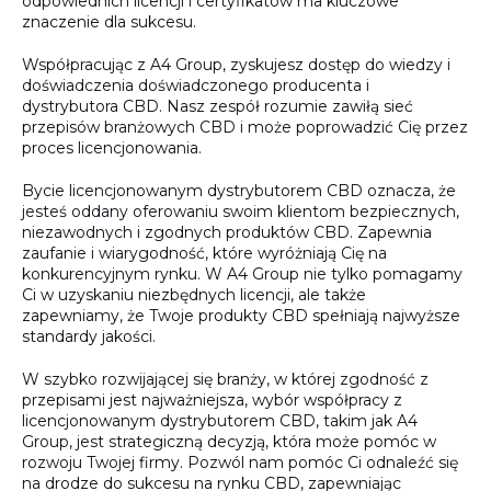
odpowiednich licencji i certyfikatów ma kluczowe
znaczenie dla sukcesu.
Współpracując z A4 Group, zyskujesz dostęp do wiedzy i
doświadczenia doświadczonego producenta i
dystrybutora CBD. Nasz zespół rozumie zawiłą sieć
przepisów branżowych CBD i może poprowadzić Cię przez
proces licencjonowania.
Bycie licencjonowanym dystrybutorem CBD oznacza, że
jesteś oddany oferowaniu swoim klientom bezpiecznych,
niezawodnych i zgodnych produktów CBD. Zapewnia
zaufanie i wiarygodność, które wyróżniają Cię na
konkurencyjnym rynku. W A4 Group nie tylko pomagamy
Ci w uzyskaniu niezbędnych licencji, ale także
zapewniamy, że Twoje produkty CBD spełniają najwyższe
standardy jakości.
W szybko rozwijającej się branży, w której zgodność z
przepisami jest najważniejsza, wybór współpracy z
licencjonowanym dystrybutorem CBD, takim jak A4
Group, jest strategiczną decyzją, która może pomóc w
rozwoju Twojej firmy. Pozwól nam pomóc Ci odnaleźć się
na drodze do sukcesu na rynku CBD, zapewniając