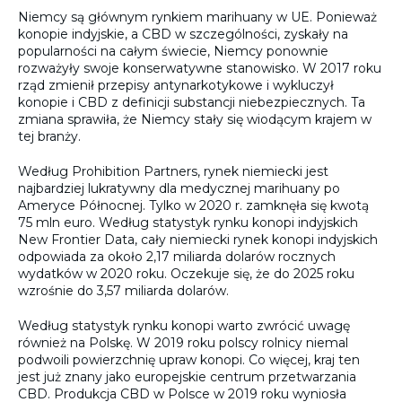
Niemcy są głównym rynkiem marihuany w UE. Ponieważ
konopie indyjskie, a CBD w szczególności, zyskały na
popularności na całym świecie, Niemcy ponownie
rozważyły swoje konserwatywne stanowisko. W 2017 roku
rząd zmienił przepisy antynarkotykowe i wykluczył
konopie i CBD z definicji substancji niebezpiecznych. Ta
zmiana sprawiła, że Niemcy stały się wiodącym krajem w
tej branży.
Według Prohibition Partners, rynek niemiecki jest
najbardziej lukratywny dla medycznej marihuany po
Ameryce Północnej. Tylko w 2020 r. zamknęła się kwotą
75 mln euro. Według statystyk rynku konopi indyjskich
New Frontier Data, cały niemiecki rynek konopi indyjskich
odpowiada za około 2,17 miliarda dolarów rocznych
wydatków w 2020 roku. Oczekuje się, że do 2025 roku
wzrośnie do 3,57 miliarda dolarów.
Według statystyk rynku konopi warto zwrócić uwagę
również na Polskę. W 2019 roku polscy rolnicy niemal
podwoili powierzchnię upraw konopi. Co więcej, kraj ten
jest już znany jako europejskie centrum przetwarzania
CBD. Produkcja CBD w Polsce w 2019 roku wyniosła