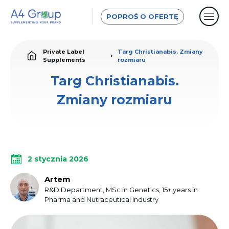
POPROŚ O OFERTĘ
Private Label
Targ Christianabis. Zmiany
Supplements
rozmiaru
Targ Christianabis.
Zmiany rozmiaru
2 stycznia 2026
Artem
R&D Department, MSc in Genetics, 15+ years in
Pharma and Nutraceutical Industry