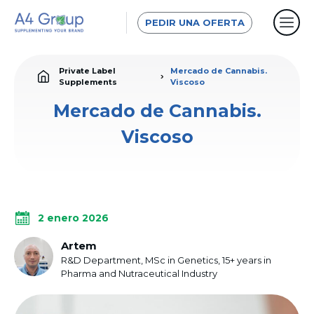
PEDIR UNA OFERTA
Private Label
Mercado de Сannabis.
Supplements
Viscoso
Mercado de Сannabis.
Viscoso
2 enero 2026
Artem
R&D Department, MSc in Genetics, 15+ years in
Pharma and Nutraceutical Industry