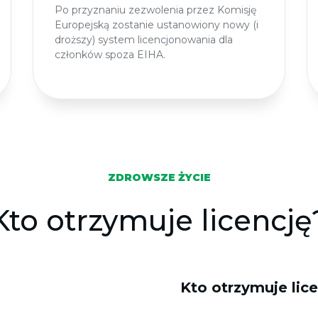
Po przyznaniu zezwolenia przez Komisję
Europejską zostanie ustanowiony nowy (i
droższy) system licencjonowania dla
członków spoza EIHA.
ZDROWSZE ŻYCIE
Kto otrzymuje licencję
Kto otrzymuje lic