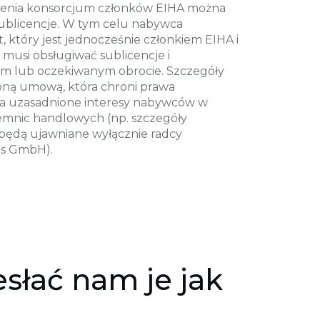
ienia konsorcjum członków EIHA można
ublicencje. W tym celu nabywca
nt, który jest jednocześnie członkiem EIHA i
musi obsługiwać sublicencje i
cym lub oczekiwanym obrocie. Szczegóły
ną umową, która chroni prawa
a uzasadnione interesy nabywców w
jemnic handlowych (np. szczegóły
będą ujawniane wyłącznie radcy
ts GmbH).
esłać nam je jak