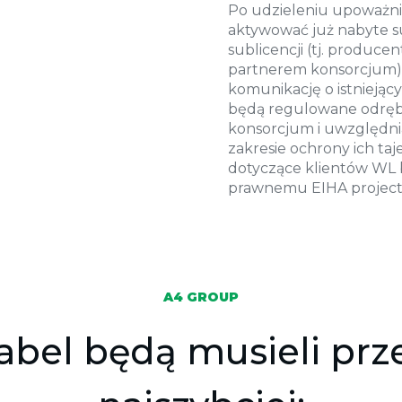
Po udzieleniu upoważn
aktywować już nabyte s
sublicencji (tj. produce
partnerem konsorcjum) 
komunikację o istnieją
będą regulowane odręb
konsorcjum i uwzględni
zakresie ochrony ich ta
dotyczące klientów WL 
prawnemu EIHA projec
A4 GROUP
abel będą musieli prz