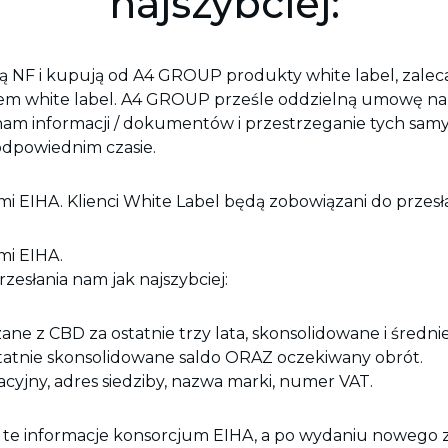
najszybciej:
cją NF i kupują od A4 GROUP produkty white label, zalec
m white label. A4 GROUP prześle oddzielną umowę na tę 
 nam informacji / dokumentów i przestrzeganie tych s
dpowiednim czasie.
i EIHA. Klienci White Label będą zobowiązani do przesła
mi EIHA.
zesłania nam jak najszybciej:
ne z CBD za ostatnie trzy lata, skonsolidowane i średni
 ostatnie skonsolidowane saldo ORAZ oczekiwany obrót.
acyjny, adres siedziby, nazwa marki, numer VAT.
 te informacje konsorcjum EIHA, a po wydaniu nowego 