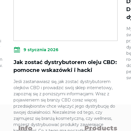
D
D
d
My
św
i
pr
y
dy
9 stycznia 2026
bę
em
ro
Jak zostać dystrybutorem oleju CBD:
w.
do
pomocne wskazówki i hacki
pe
sw
Jeśli zastanawiasz się, jak zostać dystrybutorem
olejków CBD i prowadzić swój sklep internetowy,
zapoznaj się z poniższymi informacjami. Wraz z
pojawieniem się branży CBD coraz więcej
przedsiębiorstw chce włączyć jego dystrybucję do
swojej działalności. Niezależnie od tego, czy
zajmujesz się branżą kosmetyczną, czy wellness,
możesz dystrybuować produkty zawierające
Info
Products
kannabidiol. Co z tego ma początkujący