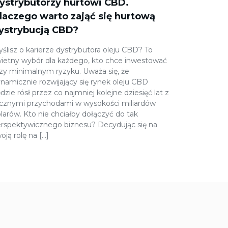
ystrybutorzy hurtowi CBD.
laczego warto zająć się hurtową
ystrybucją CBD?
ślisz o karierze dystrybutora oleju CBD? To
ietny wybór dla każdego, kto chce inwestować
zy minimalnym ryzyku. Uważa się, że
namicznie rozwijający się rynek oleju CBD
dzie rósł przez co najmniej kolejne dziesięć lat z
cznymi przychodami w wysokości miliardów
larów. Kto nie chciałby dołączyć do tak
rspektywicznego biznesu? Decydując się na
oją rolę na […]